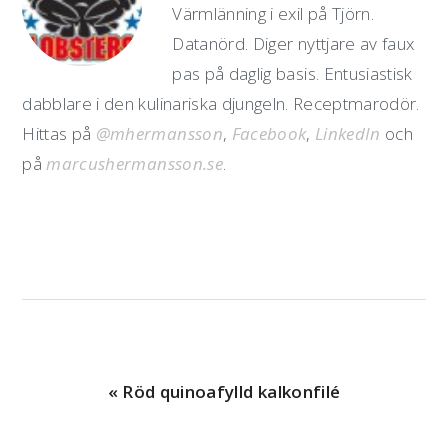
Värmlänning i exil på Tjörn.
Datanörd. Diger nyttjare av faux
pas på daglig basis. Entusiastisk
dabblare i den kulinariska djungeln. Receptmarodör.
Hittas på
@mhermansson
,
Facebook
,
LinkedIn
och
på
marcushermansson.se
.
Föregående
« Röd quinoafylld kalkonfilé