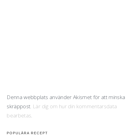
Denna webbplats använder Akismet för att minska
skräppost.
Lär dig om hur din kommentarsdata
bearbetas
.
primärt
POPULÄRA RECEPT