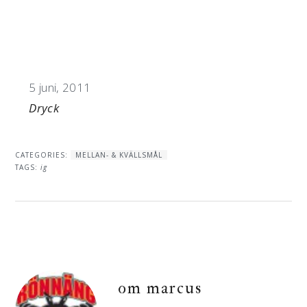
Datum
5 juni, 2011
I relation till
Dryck
CATEGORIES:
MELLAN- & KVÄLLSMÅL
TAGS:
ig
om
marcus