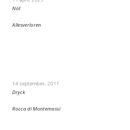
I relation till
Nöt
Allesverloren
Datum
14 september, 2011
I relation till
Dryck
Rocca di Montemassi