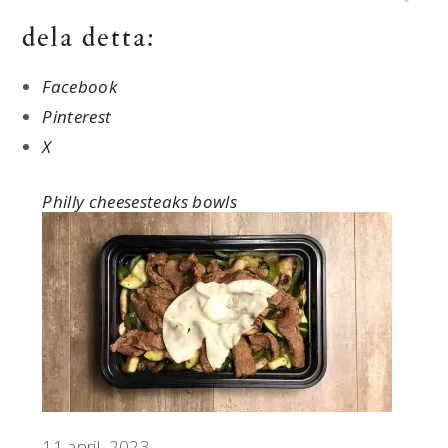
dela detta:
Facebook
Pinterest
X
Philly cheesesteaks bowls
Datum
11 april, 2023