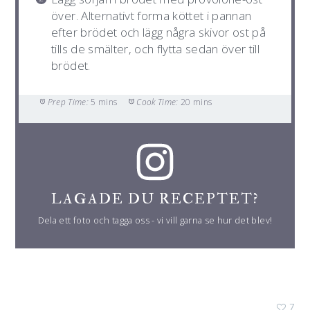
över. Alternativt forma köttet i pannan
efter brödet och lägg några skivor ost på
tills de smälter, och flytta sedan över till
brödet.
Prep Time:
5 mins
Cook Time:
20 mins
LAGADE DU RECEPTET?
Dela ett foto och tagga oss - vi vill garna se hur det blev!
7