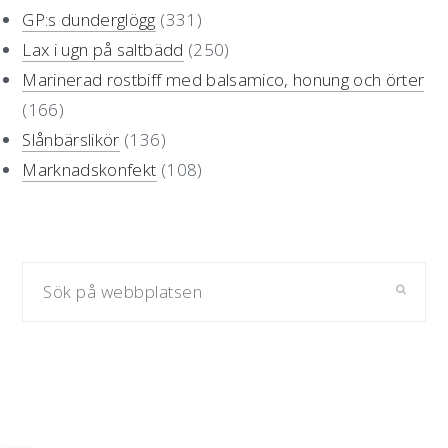
sidofält
GP:s dunderglögg
(331)
Lax i ugn på saltbädd
(250)
Marinerad rostbiff med balsamico, honung och örter
(166)
Slånbärslikör
(136)
Marknadskonfekt
(108)
Sök
på
webbplatsen