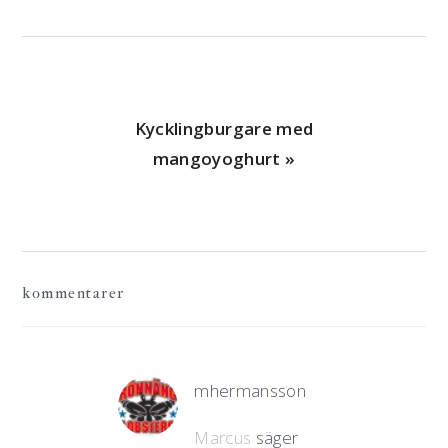
Nästa
Kycklingburgare med
mangoyoghurt »
läsarkommentarer
kommentarer
mhermansson
Marcus
säger