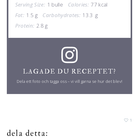
Serving Size:
1 bulle
Calories:
77 kcal
Fat:
1.5 g
Carbohydrates:
13.3 .g
Protein:
2.8 g
LAGADE DU RECEPTET?
Dela ett foto och tagga oss – vi vill garna se hur det blev!
1
dela detta: