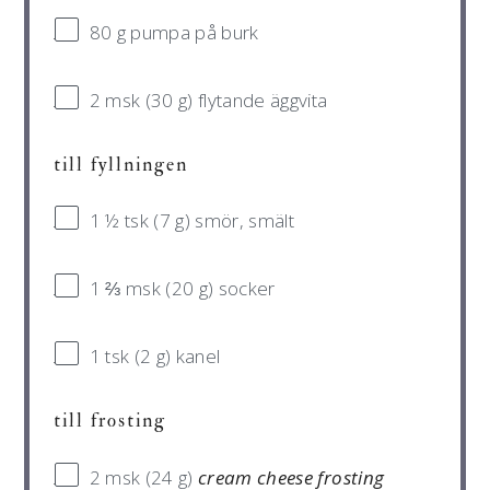
80 g
pumpa på burk
2
msk (30 g) flytande äggvita
till fyllningen
1 ½
tsk (7 g) smör, smält
1 ⅔
msk (20 g) socker
1
tsk (2 g) kanel
till frosting
2
msk (24 g)
cream cheese frosting