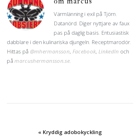
om
marcus
Värmlänning i exil på Tjörn.
Datanörd. Diger nyttjare av faux
pas på daglig basis. Entusiastisk
dabblare i den kulinariska djungeln. Receptmarodör.
Hittas på
@mhermansson
,
Facebook
,
LinkedIn
och
på
marcushermansson.se
.
Föregående
« Kryddig adobokyckling