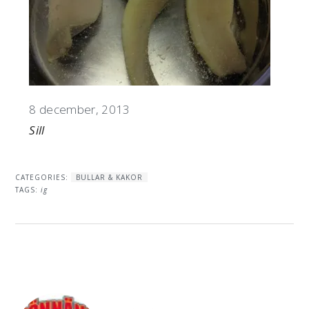
Datum
8 december, 2013
I relation till
Sill
CATEGORIES:
BULLAR & KAKOR
TAGS:
ig