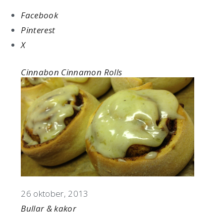
Facebook
Pinterest
X
Cinnabon Cinnamon Rolls
Datum
26 oktober, 2013
I relation till
Bullar & kakor