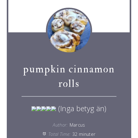
pumpkin cinnamon
rolls
(Inga betyg än)
Author:
Marcus
Total Time:
32 minuter