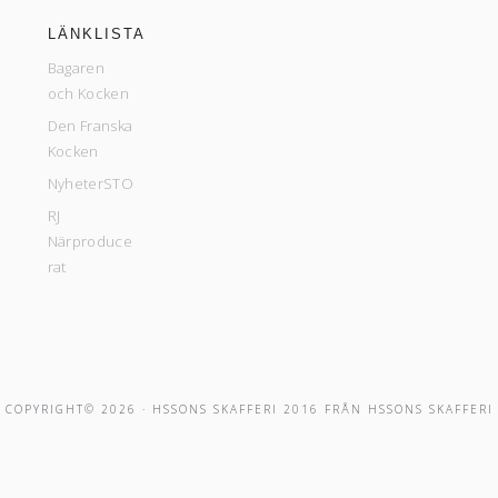
LÄNKLISTA
Bagaren
och Kocken
Den Franska
Kocken
NyheterSTO
RJ
Närproduce
rat
COPYRIGHT© 2026 ·
HSSONS SKAFFERI 2016
FRÅN
HSSONS SKAFFERI