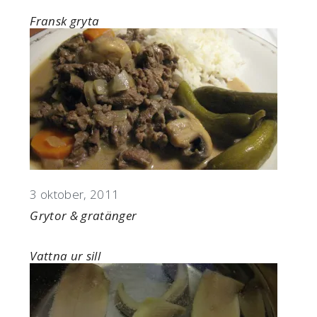
Fransk gryta
Datum
3 oktober, 2011
I relation till
Grytor & gratänger
Vattna ur sill