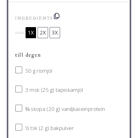
INGREDIENTS
1X
2X
3X
SCALE
till degen
50 g
rismjöl
3
msk (25 g) tapiokamjöl
⅔
skopa (20 g) vaniljkaseinprotein
½
tsk (2 g) bakpulver