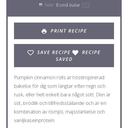
Yield:
8
små bullar
1
x
PRINT RECIPE
SAVE RECIPE
RECIPE
SAVED
Pumpkin cinnamon rolls är höstinspirerad
bakelse för dig som längtar efter regn och
rusk, eller helt enkelt bara något sött. Den är
söt, brödlik och tillfredsställande och är en
kombination av rismjöl, majsstärkelse och
vaniljkaseinprotein.