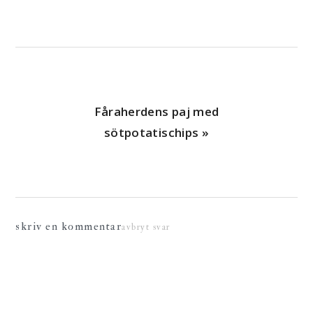
Nästa
Fåraherdens paj med
sötpotatischips »
läsarkommentarer
skriv en kommentar
avbryt svar