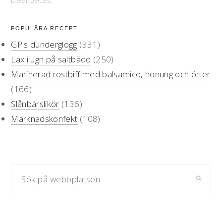
primärt
POPULÄRA RECEPT
sidofält
GP:s dunderglögg
(331)
Lax i ugn på saltbädd
(250)
Marinerad rostbiff med balsamico, honung och örter
(166)
Slånbärslikör
(136)
Marknadskonfekt
(108)
Sök
på
webbplatsen