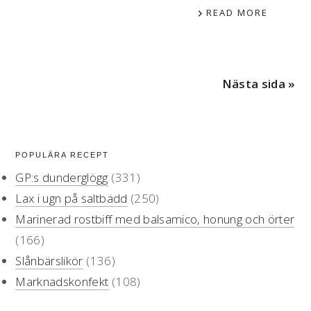
READ MORE
Nästa sida »
primärt
POPULÄRA RECEPT
sidofält
GP:s dunderglögg
(331)
Lax i ugn på saltbädd
(250)
Marinerad rostbiff med balsamico, honung och örter
(166)
Slånbärslikör
(136)
Marknadskonfekt
(108)