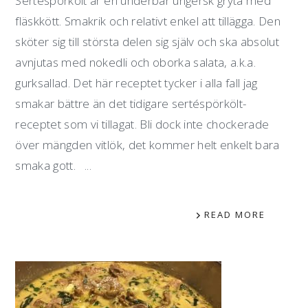
Sertéspörkölt är en underbar ungersk gryta med
fläskkött. Smakrik och relativt enkel att tillägga. Den
sköter sig till största delen sig själv och ska absolut
avnjutas med nokedli och oborka salata, a.k.a.
gurksallad. Det här receptet tycker i alla fall jag
smakar bättre än det tidigare sertéspörkölt-
receptet som vi tillagat. Bli dock inte chockerade
över mängden vitlök, det kommer helt enkelt bara
smaka gott. ...
READ MORE