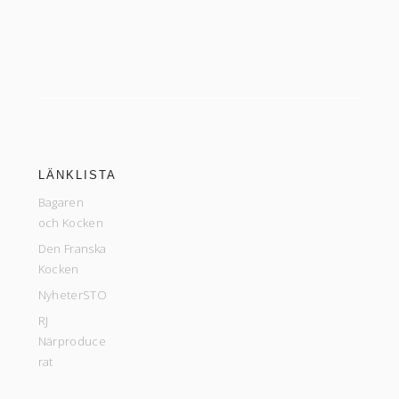
LÄNKLISTA
Bagaren
och Kocken
Den Franska
Kocken
NyheterSTO
RJ
Närproduce
rat