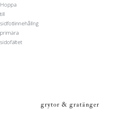
Hoppa
Hoppa
Hoppa
Hoppa
till
till
till
till
huvudnavigering
huvudinnehåll
det
sidfot
primära
sidofältet
grytor & gratänger