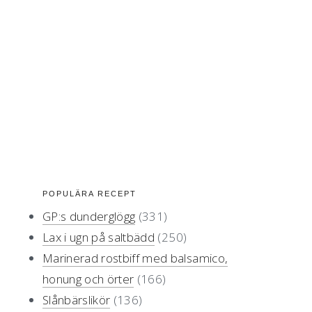
primärt
POPULÄRA RECEPT
GP:s dunderglögg
(331)
sidofält
Lax i ugn på saltbädd
(250)
Marinerad rostbiff med balsamico,
honung och örter
(166)
Slånbärslikör
(136)