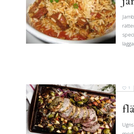
ja
Jamba
rätte
speci
lägga
1
fl
Ugnsb
med 