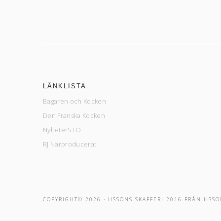
LÄNKLISTA
Bagaren och Kocken
Den Franska Kocken
NyheterSTO
RJ Närproducerat
COPYRIGHT© 2026 ·
HSSONS SKAFFERI 2016
FRÅN
HSSO