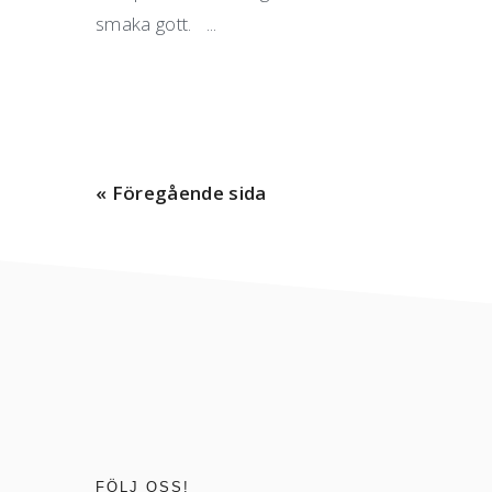
smaka gott. ...
« Föregående sida
footer
FÖLJ OSS!