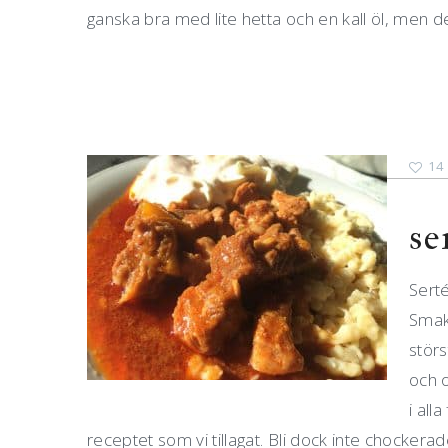
ganska bra med lite hetta och en kall öl, men det
14
se
Serté
Smakr
störs
och o
i all
receptet som vi tillagat. Bli dock inte chocker