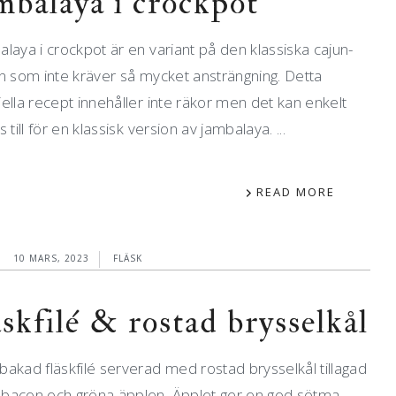
mbalaya i crockpot
laya i crockpot är en variant på den klassiska cajun-
n som inte kräver så mycket ansträngning. Detta
ella recept innehåller inte räkor men det kan enkelt
s till för en klassisk version av jambalaya. ...
READ MORE
10 MARS, 2023
FLÄSK
äskfilé & rostad brysselkål
akad fläskfilé serverad med rostad brysselkål tillagad
bacon och gröna äpplen. Äpplet ger en god sötma