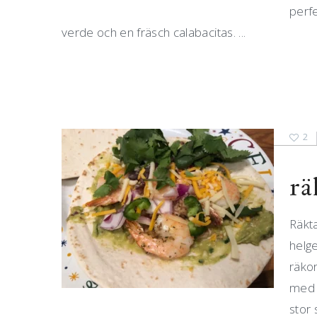
perf
verde och en fräsch calabacitas. ...
2
rä
Räkta
helge
räkor
med r
stor 