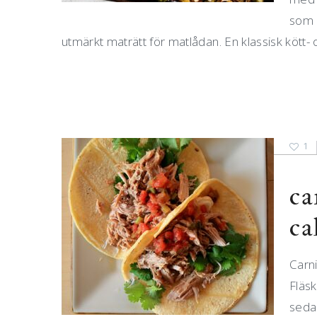
som 
utmärkt maträtt för matlådan. En klassisk kött- o
1
ca
ca
Carni
Fläsk
sedan