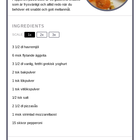
som är frysvänligt och alltid redo när du
behöver ett snabbt och gott mellanmål.
INGREDIENTS
SCALE
1x
2x
3x
3 1/2
dl havremjöl
6
msk flytande äggvita
3 1/2
dl vanlig, fettfri grekisk yoghurt
2
tsk bakpulver
1
tsk lökpulver
1
tsk vitlökspulver
1⁄2
tsk salt
2 1/2
dl pizzasås
1
msk strimlad mozzarellaost
15
skivor pepperoni