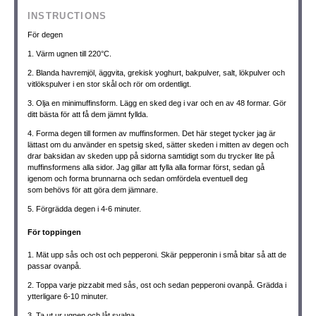
INSTRUCTIONS
För degen
1. Värm ugnen till 220°C.
2. Blanda havremjöl, äggvita, grekisk yoghurt, bakpulver, salt, lökpulver och
vitlökspulver i en stor skål och rör om ordentligt.
3. Olja en minimuffinsform. Lägg en sked deg i var och en av 48 formar. Gör
ditt bästa för att få dem jämnt fyllda.
4. Forma degen till formen av muffinsformen. Det här steget tycker jag är
lättast om du använder en spetsig sked, sätter skeden i mitten av degen och
drar baksidan av skeden upp på sidorna samtidigt som du trycker lite på
muffinsformens alla sidor. Jag gillar att fylla alla formar först, sedan gå
igenom och forma brunnarna och sedan omfördela eventuell deg
som behövs för att göra dem jämnare.
5. Förgrädda degen i 4-6 minuter.
För toppingen
1. Mät upp sås och ost och pepperoni. Skär pepperonin i små bitar så att de
passar ovanpå.
2. Toppa varje pizzabit med sås, ost och sedan pepperoni ovanpå. Grädda i
ytterligare 6-10 minuter.
3. Ta ut ur ugnen och låt svalna.