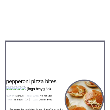
pepperoni pizza bites
(Inga betyg än)
Author:
Marcus
Total Time:
45 minuter
1
x
Yield:
48
bites
Diet:
Gluten Free
Pepperoni pizza bites är ett glutenfritt snacks