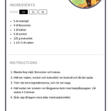
INGREDIENTS
SCALE
1x
2x
3x
5
dl vetemjöl
4
dl florsocker
1
dl kakao
5
dl socker
125 g
kokosfett
1 1/2
–
2
dl vatten
INSTRUCTIONS
Blanda ihop mjöl, florsocker och kakao.
Häll ner vatten, socker och kokosfett i en kastrull och låt det sjuda.
Töm i de torra ingredienserna, och rör om noga.
Häll sedan ner smeten i en långpanna täckt med bakplåtspapper. Låt
stelna 2-3 timmar.
Skär upp till lagom stora bitar marknadskonfekt.