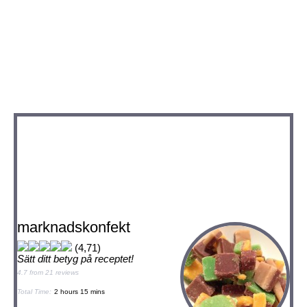
marknadskonfekt
(4,71)
Sätt ditt betyg på receptet!
4.7
from
21
reviews
Total Time:
2 hours 15 mins